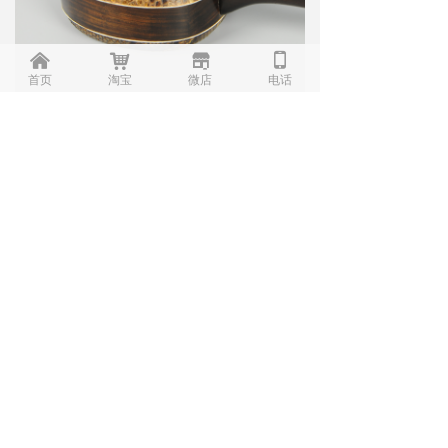
낀
낙
끵
넓
首页
淘宝
微店
电话