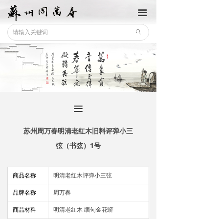
끀
ꄙ
끀
苏州周万春明清老红木旧料评弹小三
弦（书弦）1号
商品名称
明清老红木评弹小三弦
品牌名称
周万春
商品材料
明清老红木 缅甸金花蟒