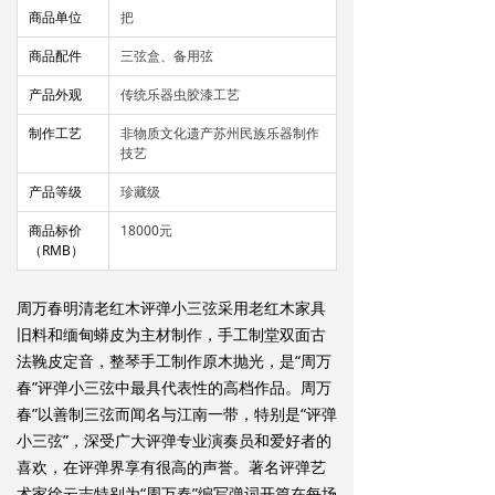
商品单位
把
商品配件
三弦盒、备用弦
产品外观
传统乐器虫胶漆工艺
制作工艺
非物质文化遗产苏州民族乐器制作
技艺
产品等级
珍藏级
商品标价
18000元
（RMB）
周万春明清老红木评弹小三弦采用老红木家具
旧料和缅甸蟒皮为主材制作，手工制堂双面古
法鞔皮定音，整琴手工制作原木抛光，是“周万
春”评弹小三弦中最具代表性的高档作品。周万
春”以善制三弦而闻名与江南一带，特别是“评弹
小三弦”，深受广大评弹专业演奏员和爱好者的
喜欢，在评弹界享有很高的声誉。著名评弹艺
术家徐云志特别为“周万春”编写弹词开篇在每场